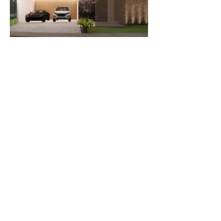
all-arquitetura interiores e
complementares
Fortaleza - Ceará, Brazil